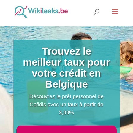
Trouvez le
meilleur taux pour
votre crédit en
Belgique
Découvrez le prêt personnel de
Cofidis avec un taux à partir de
3,99%